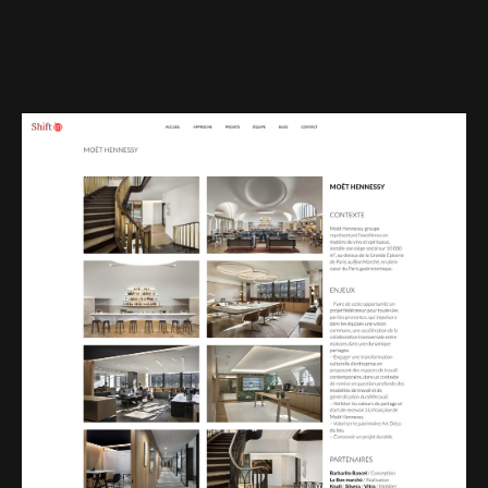
Web-design
About
Contact