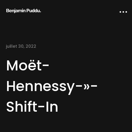
juillet 30, 2022
Moët-
Hennessy-»-
Home
Shift-In
Creative direction
IA Works