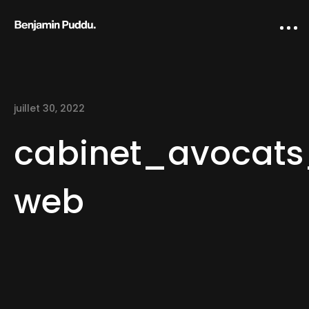
juillet 30, 2022
cabinet_avocats
web
Home
Creative direction
IA Works