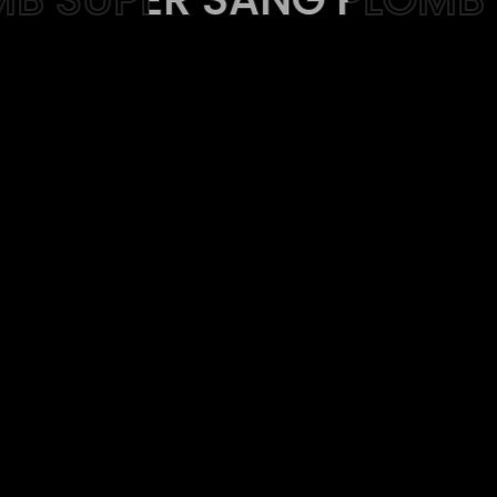
Web-design
About
Contact