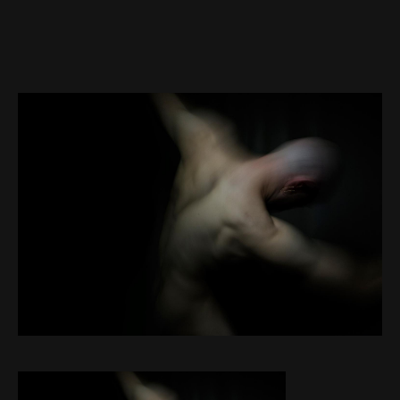
Web-design
About
Contact