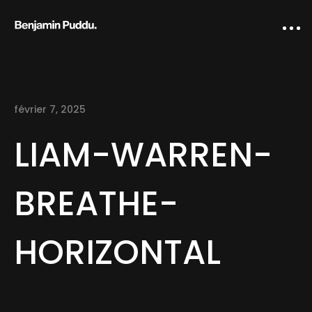
février 7, 2025
LIAM-WARREN-
BREATHE-
Home
HORIZONTAL
Creative direction
IA Works