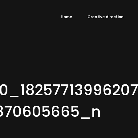
Home
Creative direction
0_1825771399620
2870605665_n