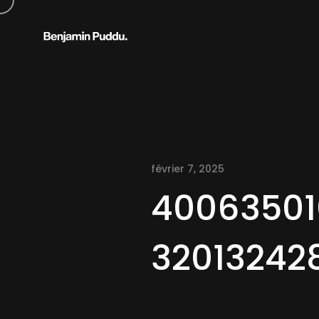
février 7, 2025
40063501
3201324