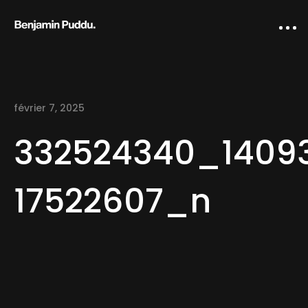
février 7, 2025
332524340_1409
17522607_n
Home
Creative direction
IA Works