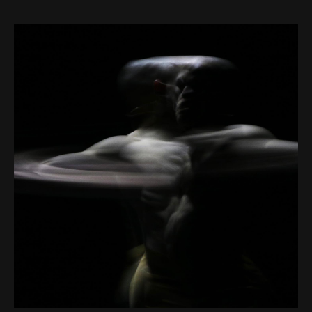
Web-design
About
Contact