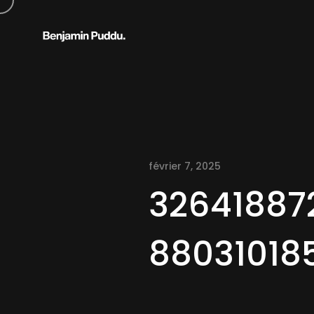
février 7, 2025
32641887
88031018