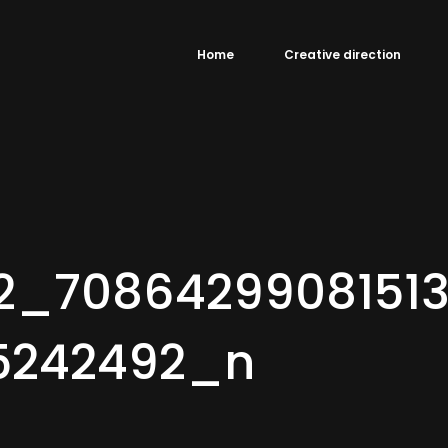
Home
Creative direction
2_7086429908151
5242492_n