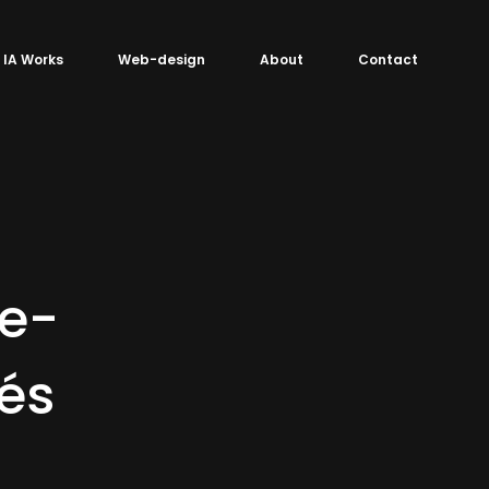
IA Works
Web-design
About
Contact
ge-
és