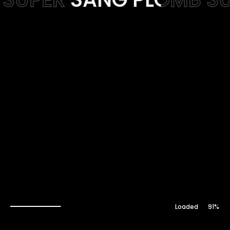
Web-design
About
Contact
92