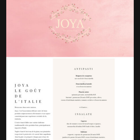
Web-design
About
Contact