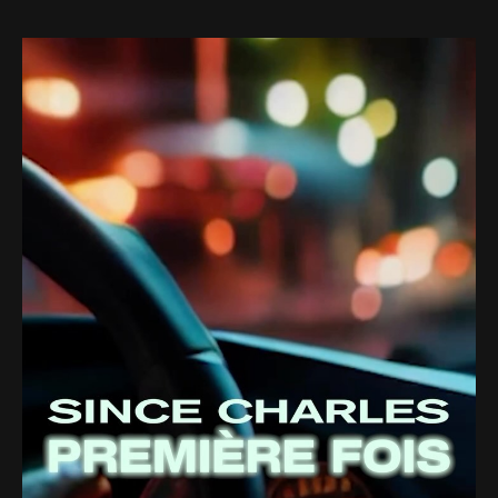
Web-design
About
Contact