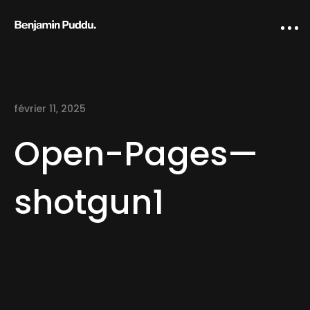
février 11, 2025
Open-Pages—
shotgun1
Home
Creative direction
IA Works