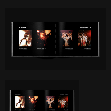
Web-design
About
Contact