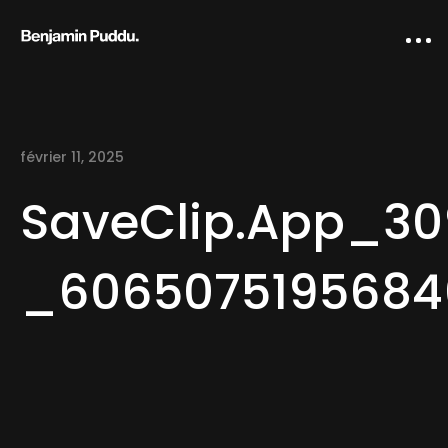
février 11, 2025
SaveClip.App_30
_6065075195684
Home
Creative direction
IA Works