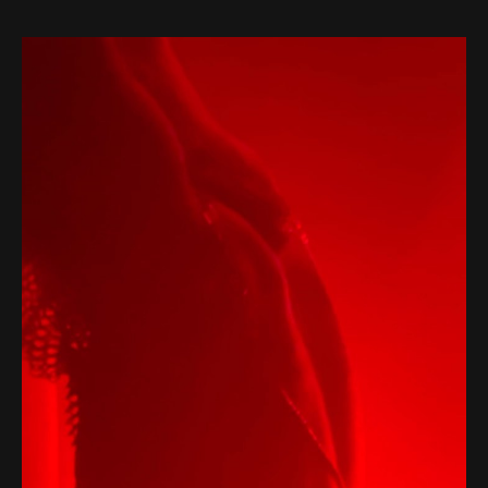
Web-design
About
Contact