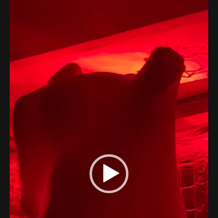
Lecteur
Web-design
vidéo
About
Contact