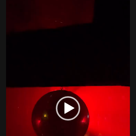
Lecteur
Web-design
vidéo
About
Contact