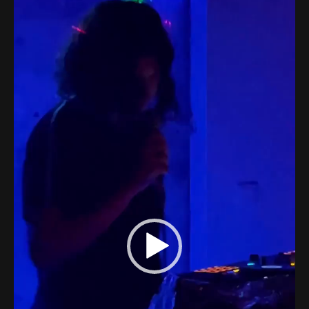
Lecteur
Web-design
vidéo
About
Contact