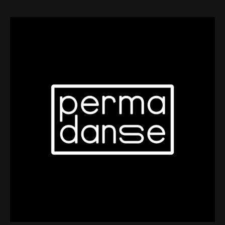
Web-design
About
Contact