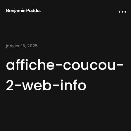
janvier 15, 2025
affiche-coucou-
2-web-info
Home
Creative direction
IA Works