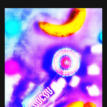
Web-design
About
Contact