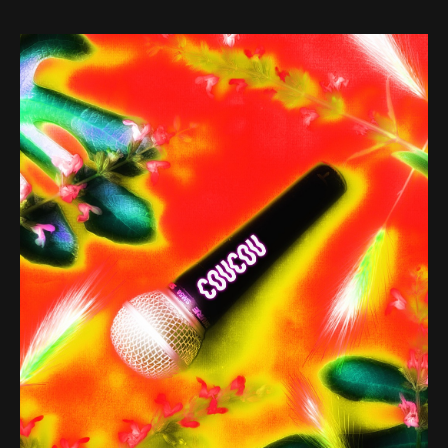
Web-design
About
Contact