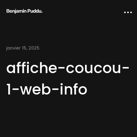
janvier 15, 2025
affiche-coucou-
1-web-info
Home
Creative direction
IA Works