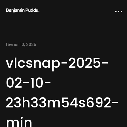
février 10, 2025
vlcsnap-2025-
02-10-
Home
23h33m54s692-
Creative direction
IA Works
min