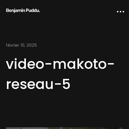
février 10, 2025
video-makoto-
reseau-5
Home
Creative direction
IA Works