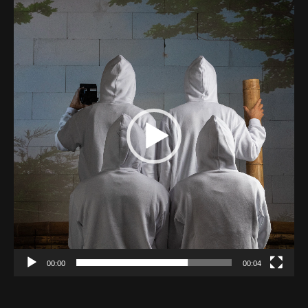
Lecteur
Web-design
vidéo
About
Contact
00:00
00:04