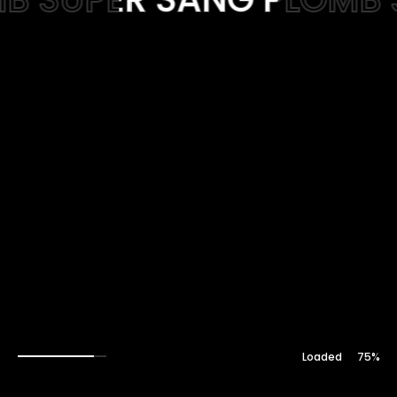
Web-design
About
Contact
76