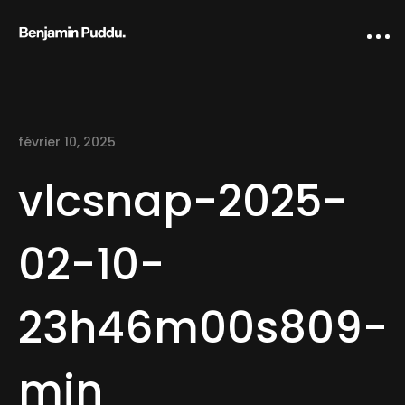
février 10, 2025
vlcsnap-2025-
02-10-
Home
23h46m00s809-
Creative direction
IA Works
min