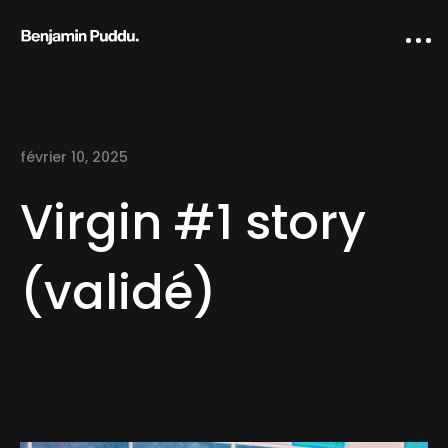
février 10, 2025
Virgin #1 story
(validé)
Home
Creative direction
IA Works