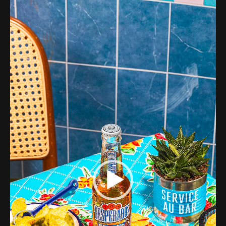
Lecteur
Web-design
vidéo
About
Contact