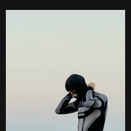
Web-design
About
Contact