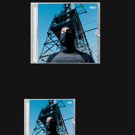
Web-design
About
Contact