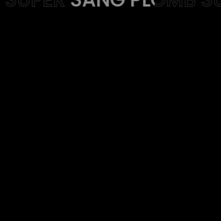
Web-design
About
Contact