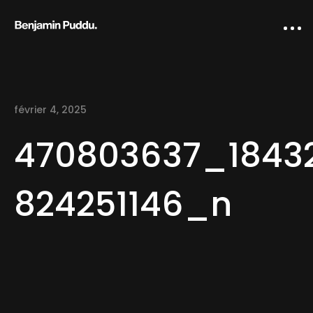
février 4, 2025
470803637_1843
824251146_n
Home
Creative direction
IA Works