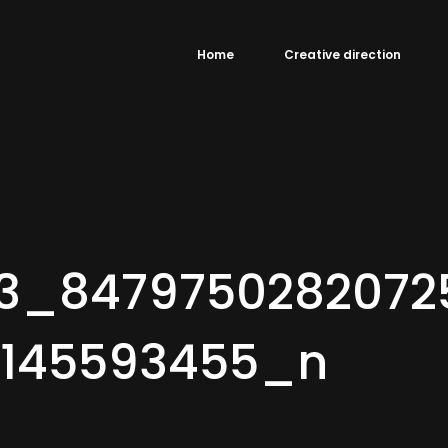
Home
Creative direction
33_8479750282072
2145593455_n