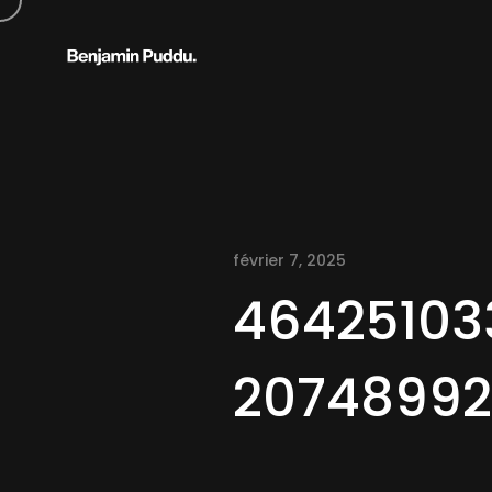
février 7, 2025
4642510
2074899