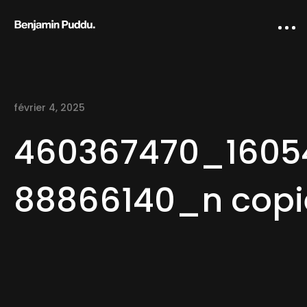
février 4, 2025
460367470_1605
88866140_n copi
Home
Creative direction
IA Works