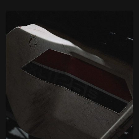
Web-design
About
Contact