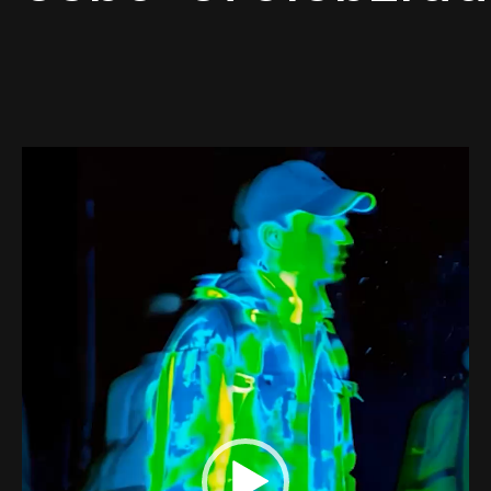
Web-design
About
Contact
Lecteur
vidéo