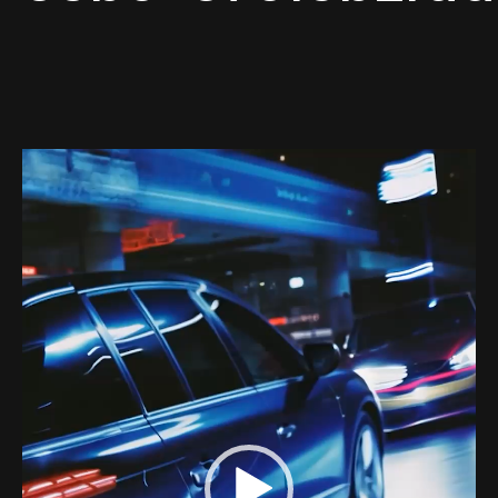
Web-design
About
Contact
Lecteur
vidéo