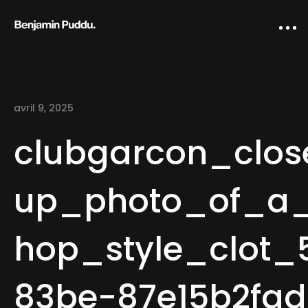
avril 9, 2025
clubgarcon_clos
up_photo_of_a
Home
hop_style_clot_
Creative direction
IA Works
83be-87e15b2fa