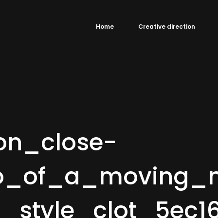
Home
Creative direction
on_close-
o_of_a_moving_
_style_clot_5ec1