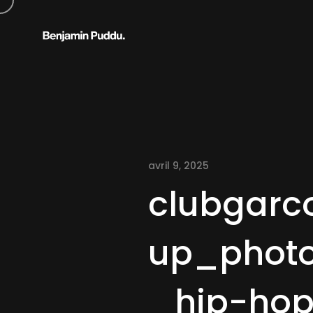
avril 9, 2025
clubgarc
up_phot
_hip-hop