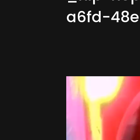
a6fd-48e
Lecteur
vidéo