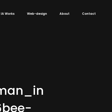
IA Works
Web-design
About
Contact
man_in
6bee-